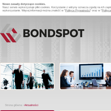
Nowe zasady dotyczące cookies.
Nasz serwis wykorzystuje pliki cookies. Korzystanie z witryny oznacza zgodę na ich zapi
wykorzystanie. Więcej informacji można znaleźć w "
Polityce Prywatności
" oraz w "
Polityc
Strona główna
›
Aktualności