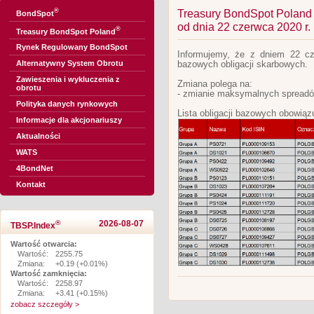
®
Treasury BondSpot Poland -
BondSpot
od dnia 22 czerwca 2020 r.
®
Treasury BondSpot Poland
Rynek Regulowany BondSpot
Informujemy, że z dniem 22 cze
Alternatywny System Obrotu
bazowych obligacji skarbowych.
Zawieszenia i wykluczenia z
Zmiana polega na:
obrotu
- zmianie maksymalnych spreadó
Polityka danych rynkowych
Lista obligacji bazowych obowiąz
Informacje dla akcjonariuszy
Aktualności
WATS
4BondNet
Kontakt
®
2026-08-07
TBSP.Index
Wartość otwarcia:
Wartość:
2255.75
Zmiana:
+0.19 (+0.01%)
Wartość zamknięcia:
Wartość:
2258.97
Zmiana:
+3.41 (+0.15%)
zobacz szczegóły >