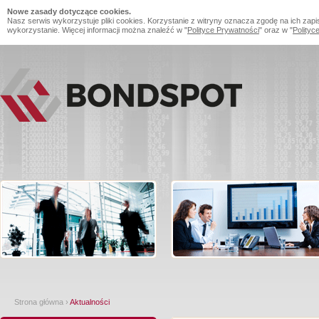
Nowe zasady dotyczące cookies.
Nasz serwis wykorzystuje pliki cookies. Korzystanie z witryny oznacza zgodę na ich zapi
wykorzystanie. Więcej informacji można znaleźć w "
Polityce Prywatności
" oraz w "
Polityc
Strona główna
›
Aktualności