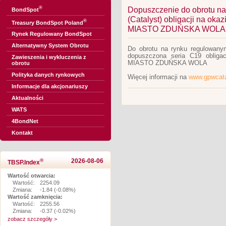
®
Dopuszczenie do obrotu n
BondSpot
(Catalyst) obligacji na ok
®
Treasury BondSpot Poland
MIASTO ZDUŃSKA WOLA
Rynek Regulowany BondSpot
Alternatywny System Obrotu
Do obrotu na rynku regulowany
dopuszczona seria C19 obligac
Zawieszenia i wykluczenia z
MIASTO ZDUŃSKA WOLA
obrotu
Polityka danych rynkowych
Więcej informacji na
www.gpwcata
Informacje dla akcjonariuszy
Aktualności
WATS
4BondNet
Kontakt
®
2026-08-06
TBSP.Index
Wartość otwarcia:
Wartość:
2254.09
Zmiana:
-1.84 (-0.08%)
Wartość zamknięcia:
Wartość:
2255.56
Zmiana:
-0.37 (-0.02%)
zobacz szczegóły >