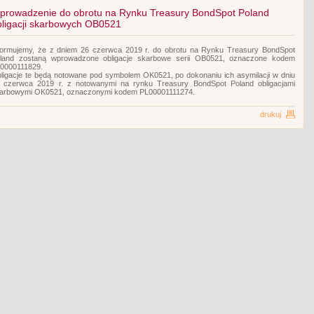
prowadzenie do obrotu na Rynku Treasury BondSpot Poland
bligacji skarbowych OB0521
formujemy, że z dniem 26 czerwca 2019 r. do obrotu na Rynku Treasury BondSpot
land zostaną wprowadzone obligacje skarbowe serii OB0521, oznaczone kodem
0000111829.
ligacje te będą notowane pod symbolem OK0521, po dokonaniu ich asymilacji w dniu
 czerwca 2019 r. z notowanymi na rynku Treasury BondSpot Poland obligacjami
arbowymi OK0521, oznaczonymi kodem PL00001111274.
drukuj