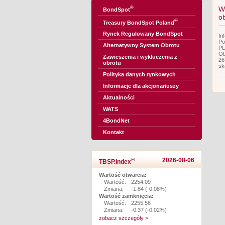
®
W
BondSpot
o
®
Treasury BondSpot Poland
Rynek Regulowany BondSpot
In
Po
Alternatywny System Obrotu
PL
Ob
Zawieszenia i wykluczenia z
26
obrotu
sk
Polityka danych rynkowych
Informacje dla akcjonariuszy
Aktualności
WATS
4BondNet
Kontakt
®
2026-08-06
TBSP.Index
Wartość otwarcia:
Wartość:
2254.09
Zmiana:
-1.84 (-0.08%)
Wartość zamknięcia:
Wartość:
2255.56
Zmiana:
-0.37 (-0.02%)
zobacz szczegóły >