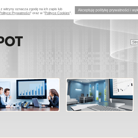
 z witryny oznacza zgodę na ich zapis lub
Akceptuję politykę prywatności i wy
Polityce Prywatności
" oraz w "
Polityce Cookies
".