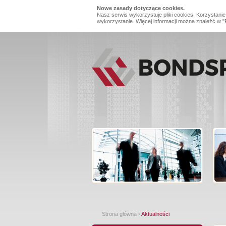
Nowe zasady dotyczące cookies.
Nasz serwis wykorzystuje pliki cookies. Korzystanie
wykorzystanie. Więcej informacji można znaleźć w "
Strona główna
›
Aktualności