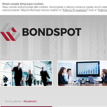
Nowe zasady dotyczące cookies.
Nasz serwis wykorzystuje pliki cookies. Korzystanie z witryny oznacza zgodę na ich zapi
wykorzystanie. Więcej informacji można znaleźć w "
Polityce Prywatności
" oraz w "
Polityc
Strona główna
›
Aktualności