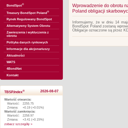
®
Wprowadzenie do obrotu n
BondSpot
Poland obligacji skarbow
®
Treasury BondSpot Poland
Rynek Regulowany BondSpot
Informujemy, że w dniu 14 maj
Alternatywny System Obrotu
BondSpot Poland zostaną wprowa
Obligacje oznaczone są przez 
Zawieszenia i wykluczenia z
obrotu
Polityka danych rynkowych
Informacje dla akcjonariuszy
Aktualności
WATS
4BondNet
Kontakt
®
2026-08-07
TBSP.Index
Wartość otwarcia:
Wartość:
2255.75
Zmiana:
+0.19 (+0.01%)
Wartość zamknięcia:
Wartość:
2258.97
Zmiana:
+3.41 (+0.15%)
zobacz szczegóły >