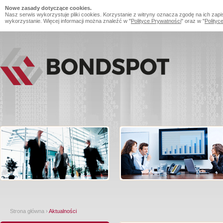
Nowe zasady dotyczące cookies.
Nasz serwis wykorzystuje pliki cookies. Korzystanie z witryny oznacza zgodę na ich zapi
wykorzystanie. Więcej informacji można znaleźć w "
Polityce Prywatności
" oraz w "
Polityc
Strona główna
›
Aktualności