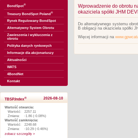
®
Wprowadzenie do obrotu na 
BondSpot
okaziciela spółki JHM D
®
Treasury BondSpot Poland
Rynek Regulowany BondSpot
Do alternatywnego systemu obrot
Alternatywny System Obrotu
B obligacji na okaziciela spół
Zawieszenia i wykluczenia z
Więcej informacji na
www.gpwcata
obrotu
Polityka danych rynkowych
Informacje dla akcjonariuszy
Aktualności
WATS
4BondNet
Kontakt
®
2026-08-10
TBSP.Index
Wartość otwarcia:
Wartość:
2257.11
Zmiana:
-1.86 (-0.08%)
Wartość zamknięcia:
Wartość:
2248.68
Zmiana:
-10.29 (-0.46%)
zobacz szczegóły >