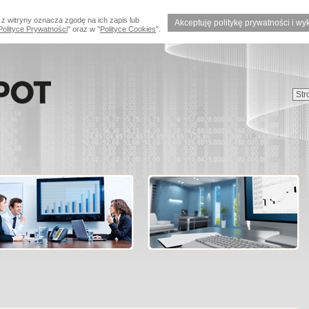
 z witryny oznacza zgodę na ich zapis lub
Akceptuję politykę prywatności i wy
Polityce Prywatności
" oraz w "
Polityce Cookies
".