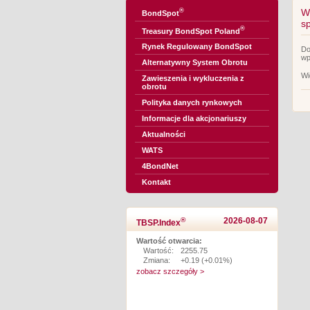
®
W
BondSpot
s
®
Treasury BondSpot Poland
Rynek Regulowany BondSpot
Do
wp
Alternatywny System Obrotu
Wi
Zawieszenia i wykluczenia z
obrotu
Polityka danych rynkowych
Informacje dla akcjonariuszy
Aktualności
WATS
4BondNet
Kontakt
®
2026-08-07
TBSP.Index
Wartość otwarcia:
Wartość:
2255.75
Zmiana:
+0.19 (+0.01%)
zobacz szczegóły >