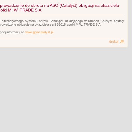
prowadzenie do obrotu na ASO (Catalyst) obligacji na okaziciela
półki M. W. TRADE S.A.
 alternatywnego systemu obrotu BondSpot działającego w ramach Catalyst zostały
rowadzone obligacje na okaziciela serii B2018 spółki M.W. TRADE S.A.
ęcej informacji na
www.gpwcatalyst.pl
drukuj