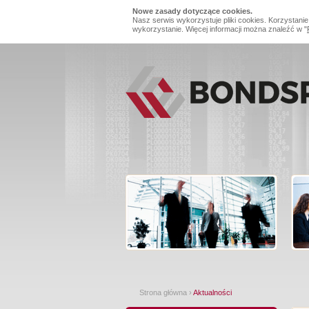
Nowe zasady dotyczące cookies.
Nasz serwis wykorzystuje pliki cookies. Korzystanie
wykorzystanie. Więcej informacji można znaleźć w "
Strona główna
›
Aktualności