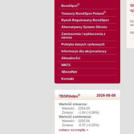
®
W
BondSpot
s
®
Treasury BondSpot Poland
Rynek Regulowany BondSpot
Do
ok
Alternatywny System Obrotu
Wi
Zawieszenia i wykluczenia z
obrotu
Polityka danych rynkowych
Informacje dla akcjonariuszy
Aktualności
WATS
4BondNet
Kontakt
®
2026-08-06
TBSP.Index
Wartość otwarcia:
Wartość:
2254.09
Zmiana:
-1.84 (-0.08%)
Wartość zamknięcia:
Wartość:
2255.56
Zmiana:
-0.37 (-0.02%)
zobacz szczegóły >