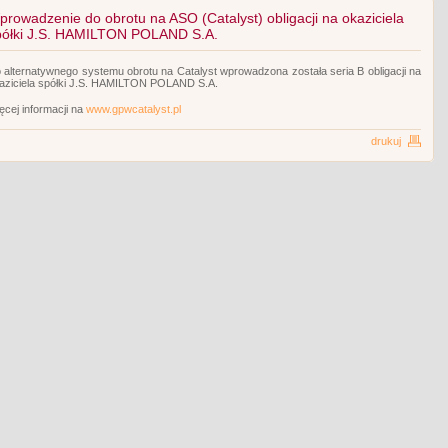
prowadzenie do obrotu na ASO (Catalyst) obligacji na okaziciela
półki J.S. HAMILTON POLAND S.A.
 alternatywnego systemu obrotu na Catalyst wprowadzona została seria B obligacji na
aziciela spółki J.S. HAMILTON POLAND S.A.
ęcej informacji na
www.gpwcatalyst.pl
drukuj