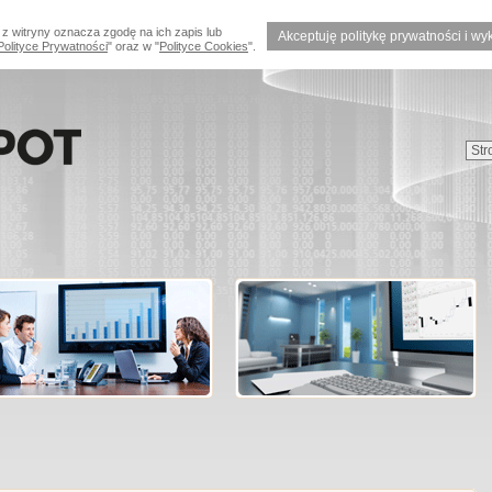
 z witryny oznacza zgodę na ich zapis lub
Akceptuję politykę prywatności i wy
Polityce Prywatności
" oraz w "
Polityce Cookies
".