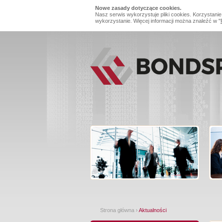
Nowe zasady dotyczące cookies.
Nasz serwis wykorzystuje pliki cookies. Korzystanie
wykorzystanie. Więcej informacji można znaleźć w "
Strona główna
›
Aktualności