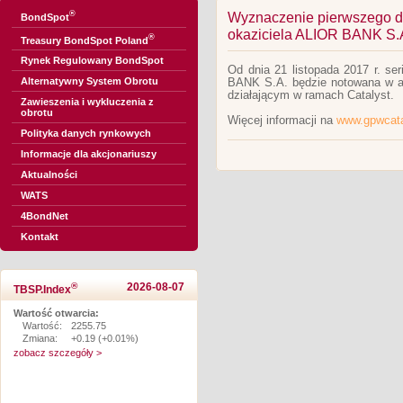
®
Wyznaczenie pierwszego dn
BondSpot
okaziciela ALIOR BANK S.
®
Treasury BondSpot Poland
Rynek Regulowany BondSpot
Od dnia 21 listopada 2017 r. ser
Alternatywny System Obrotu
BANK S.A. będzie notowana w a
działającym w ramach Catalyst.
Zawieszenia i wykluczenia z
obrotu
Więcej informacji na
www.gpwcata
Polityka danych rynkowych
Informacje dla akcjonariuszy
Aktualności
WATS
4BondNet
Kontakt
®
2026-08-07
TBSP.Index
Wartość otwarcia:
Wartość:
2255.75
Zmiana:
+0.19 (+0.01%)
zobacz szczegóły >