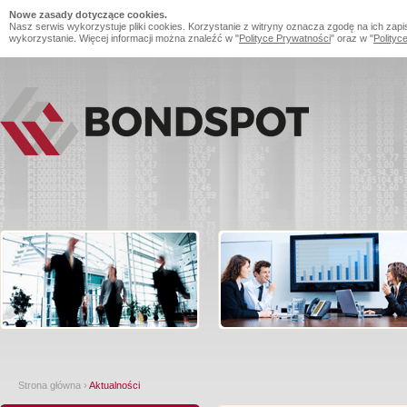
Nowe zasady dotyczące cookies.
Nasz serwis wykorzystuje pliki cookies. Korzystanie z witryny oznacza zgodę na ich zapi
wykorzystanie. Więcej informacji można znaleźć w "
Polityce Prywatności
" oraz w "
Polityc
Strona główna
›
Aktualności