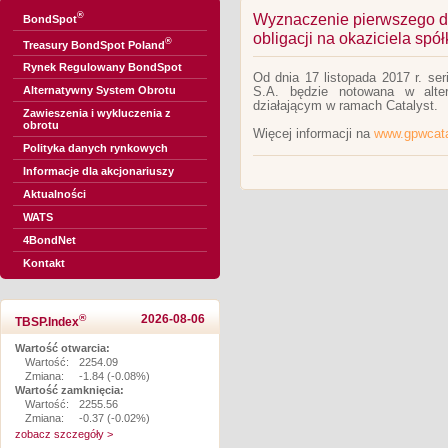
®
Wyznaczenie pierwszego dn
BondSpot
obligacji na okaziciela spół
®
Treasury BondSpot Poland
Rynek Regulowany BondSpot
Od dnia 17 listopada 2017 r. ser
Alternatywny System Obrotu
S.A. będzie notowana w alte
działającym w ramach Catalyst.
Zawieszenia i wykluczenia z
obrotu
Więcej informacji na
www.gpwcata
Polityka danych rynkowych
Informacje dla akcjonariuszy
Aktualności
WATS
4BondNet
Kontakt
®
2026-08-06
TBSP.Index
Wartość otwarcia:
Wartość:
2254.09
Zmiana:
-1.84 (-0.08%)
Wartość zamknięcia:
Wartość:
2255.56
Zmiana:
-0.37 (-0.02%)
zobacz szczegóły >