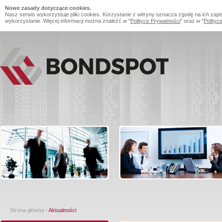
Nowe zasady dotyczące cookies.
Nasz serwis wykorzystuje pliki cookies. Korzystanie z witryny oznacza zgodę na ich zapi
wykorzystanie. Więcej informacji można znaleźć w "
Polityce Prywatności
" oraz w "
Polityc
Strona główna
›
Aktualności