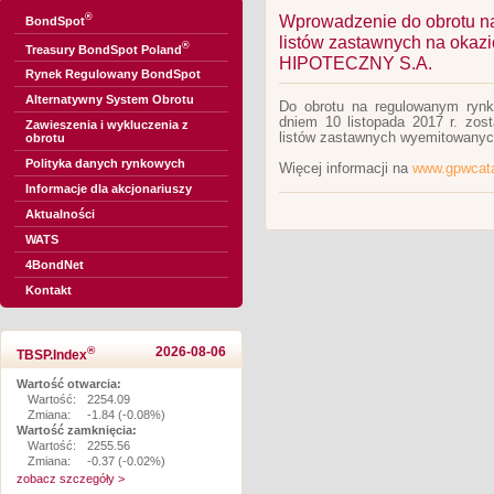
®
Wprowadzenie do obrotu na
BondSpot
listów zastawnych na okaz
®
Treasury BondSpot Poland
HIPOTECZNY S.A.
Rynek Regulowany BondSpot
Alternatywny System Obrotu
Do obrotu na regulowanym ryn
dniem 10 listopada 2017 r. zos
Zawieszenia i wykluczenia z
listów zastawnych wyemitowan
obrotu
Polityka danych rynkowych
Więcej informacji na
www.gpwcata
Informacje dla akcjonariuszy
Aktualności
WATS
4BondNet
Kontakt
®
2026-08-06
TBSP.Index
Wartość otwarcia:
Wartość:
2254.09
Zmiana:
-1.84 (-0.08%)
Wartość zamknięcia:
Wartość:
2255.56
Zmiana:
-0.37 (-0.02%)
zobacz szczegóły >