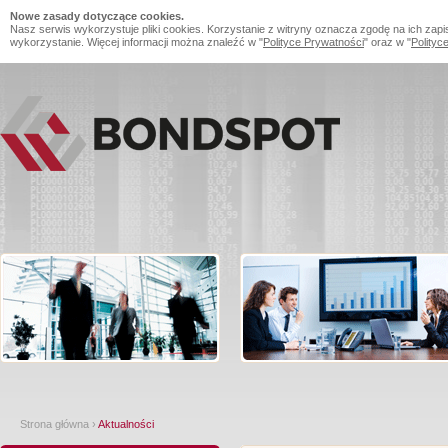
Nowe zasady dotyczące cookies.
Nasz serwis wykorzystuje pliki cookies. Korzystanie z witryny oznacza zgodę na ich zapi
wykorzystanie. Więcej informacji można znaleźć w "
Polityce Prywatności
" oraz w "
Polityc
Strona główna
›
Aktualności