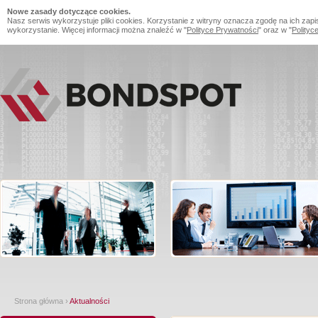
Nowe zasady dotyczące cookies.
Nasz serwis wykorzystuje pliki cookies. Korzystanie z witryny oznacza zgodę na ich zapi
wykorzystanie. Więcej informacji można znaleźć w "
Polityce Prywatności
" oraz w "
Polityc
Strona główna
›
Aktualności