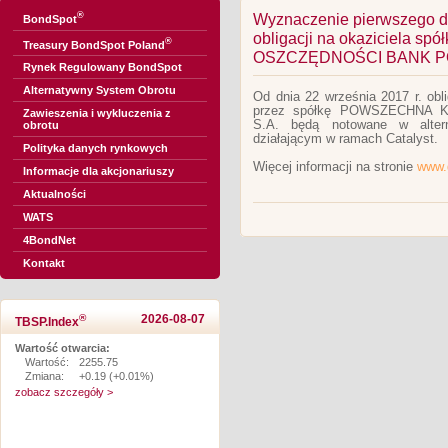
®
Wyznaczenie pierwszego dn
BondSpot
obligacji na okaziciela 
®
Treasury BondSpot Poland
OSZCZĘDNOŚCI BANK PO
Rynek Regulowany BondSpot
Alternatywny System Obrotu
Od dnia 22 września 2017 r. obl
przez spółkę POWSZECHNA
Zawieszenia i wykluczenia z
S.A. będą notowane w alter
obrotu
działającym w ramach Catalyst.
Polityka danych rynkowych
Więcej informacji na stronie
www.
Informacje dla akcjonariuszy
Aktualności
WATS
4BondNet
Kontakt
®
2026-08-07
TBSP.Index
Wartość otwarcia:
Wartość:
2255.75
Zmiana:
+0.19 (+0.01%)
zobacz szczegóły >