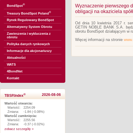
®
Wyznaczenie pierwszego dn
BondSpot
obligacji na okaziciela s
®
Treasury BondSpot Poland
Rynek Regulowany BondSpot
Od dnia 10 kwietnia 2017 r. ser
Alternatywny System Obrotu
GETIN NOBLE BANK S.A. będzi
obrotu BondSpot działającym w r
Zawieszenia i wykluczenia z
obrotu
Więcej informacji na stronie
www.
Polityka danych rynkowych
Informacje dla akcjonariuszy
Aktualności
WATS
4BondNet
Kontakt
®
2026-08-06
TBSP.Index
Wartość otwarcia:
Wartość:
2254.09
Zmiana:
-1.84 (-0.08%)
Wartość zamknięcia:
Wartość:
2255.56
Zmiana:
-0.37 (-0.02%)
zobacz szczegóły >