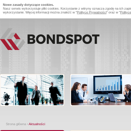
Nowe zasady dotyczące cookies.
Nasz serwis wykorzystuje pliki cookies. Korzystanie z witryny oznacza zgodę na ich zapi
wykorzystanie. Więcej informacji można znaleźć w "
Polityce Prywatności
" oraz w "
Polityc
Strona główna
›
Aktualności