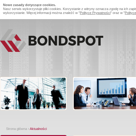
Nowe zasady dotyczące cookies.
Nasz serwis wykorzystuje pliki cookies. Korzystanie z witryny oznacza zgodę na ich zapi
wykorzystanie. Więcej informacji można znaleźć w "
Polityce Prywatności
" oraz w "
Polityc
Strona główna
›
Aktualności