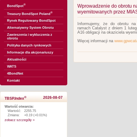
®
Wprowadzenie do obrotu na 
BondSpot
wyemitowanych przez MI
®
Treasury BondSpot Poland
Rynek Regulowany BondSpot
Informujemy, że do obrotu n
Alternatywny System Obrotu
ramach Catalyst z dniem 1 luteg
A16 obligacji na okaziciela wy
Zawieszenia i wykluczenia z
obrotu
Więcej informacji na
www.gpwcata
Polityka danych rynkowych
Informacje dla akcjonariuszy
Aktualności
WATS
4BondNet
Kontakt
®
2026-08-07
TBSP.Index
Wartość otwarcia:
Wartość:
2255.75
Zmiana:
+0.19 (+0.01%)
zobacz szczegóły >