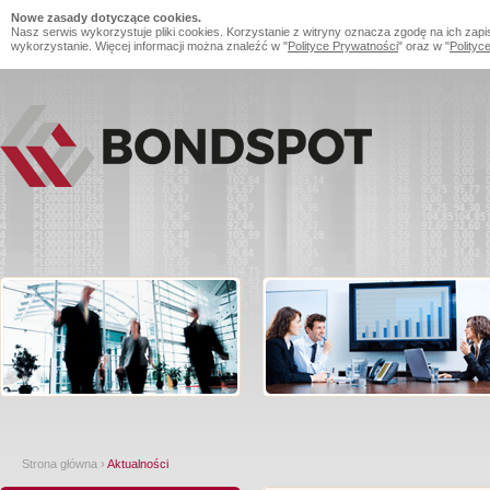
Nowe zasady dotyczące cookies.
Nasz serwis wykorzystuje pliki cookies. Korzystanie z witryny oznacza zgodę na ich zapi
wykorzystanie. Więcej informacji można znaleźć w "
Polityce Prywatności
" oraz w "
Polityc
Strona główna
›
Aktualności