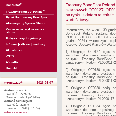
®
Treasury BondSpot Poland 
BondSpot
skarbowych OF0127, OF013
®
Treasury BondSpot Poland
na rynku z dniem rejestrac
Rynek Regulowany BondSpot
wartościowych.
Alternatywny System Obrotu
Zawieszenia i wykluczenia z
Informujemy, że w dniu 30 grudn
obrotu
BondSpot Poland zostaną dop
OF0130, OF0330 i OF1034 z dnie
Polityka danych rynkowych
grudnia 2024 r. w depozycie pa
Krajowy Depozyt Papierów Warto
Informacje dla akcjonariuszy
Aktualności
1) Obligacje OF0127 będą n
warunkiem dokonania rejestracji
WATS
na rynku Treasury BondSpot P
4BondNet
oznaczonymi kodem PL00001172
Kontakt
2) Obligacje OF0130 będą n
warunkiem dokonania rejestracji
na rynku Treasury BondSpot P
oznaczonymi kodem PL00001173
®
2026-08-07
TBSP.Index
3) Obligacje OF0330 będą n
Wartość otwarcia:
warunkiem dokonania rejestracji
Wartość:
2255.75
na rynku Treasury BondSpot P
Zmiana:
+0.19 (+0.01%)
oznaczonymi kodem PL00001171
Wartość zamknięcia:
Wartość:
2258.97
4) Obligacje OF1034 będą n
Zmiana:
+3.41 (+0.15%)
warunkiem dokonania rejestracji
zobacz szczegóły >
na rynku Treasury BondSpot P