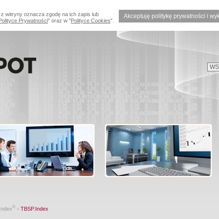
 z witryny oznacza zgodę na ich zapis lub
Akceptuję politykę prywatności i wy
Polityce Prywatności
" oraz w "
Polityce Cookies
".
®
Index
›
TBSP.Index