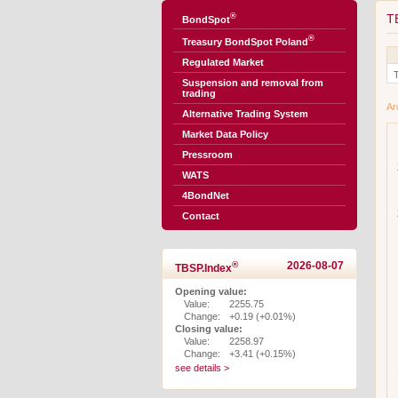
®
T
BondSpot
®
Treasury BondSpot Poland
Regulated Market
Suspension and removal from
trading
Ar
Alternative Trading System
Market Data Policy
Pressroom
WATS
4BondNet
Contact
®
2026-08-07
TBSP.Index
Opening value:
Value:
2255.75
Change:
+0.19 (+0.01%)
Closing value:
Value:
2258.97
Change:
+3.41 (+0.15%)
see details >