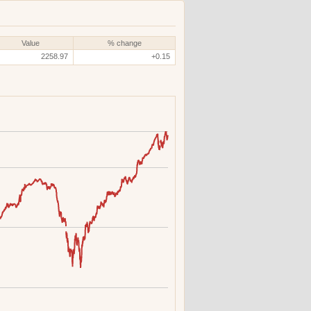
Value
% change
2258.97
+0.15