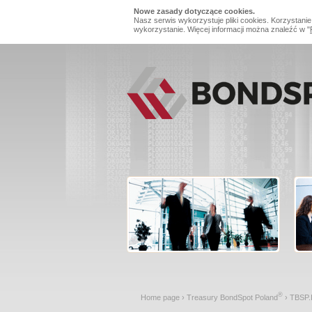
Nowe zasady dotyczące cookies.
Nasz serwis wykorzystuje pliki cookies. Korzystanie
wykorzystanie. Więcej informacji można znaleźć w "
®
Home page
›
Treasury BondSpot Poland
›
TBSP.