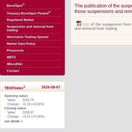
®
The publication of the suspen
BondSpot
those suspensions and remo
®
Treasury BondSpot Poland
Regulated Market
List
of the suspension from t
Suspension and removal from
and removal from trading.
trading
Alternative Trading System
Market Data Policy
Pressroom
WATS
4BondNet
Contact
®
2026-08-07
TBSP.Index
Opening value:
Value:
2255.75
Change:
+0.19 (+0.01%)
Closing value:
Value:
2258.97
Change:
+3.41 (+0.15%)
see details >