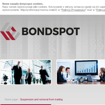
Nowe zasady dotyczące cookies.
Nasz serwis wykorzystuje pliki cookies. Korzystanie z witryny oznacza zgodę na ich zapi
wykorzystanie. Więcej informacji można znaleźć w "
Polityce Prywatności
" oraz w "
Polityc
Home page
›
Suspension and removal from trading