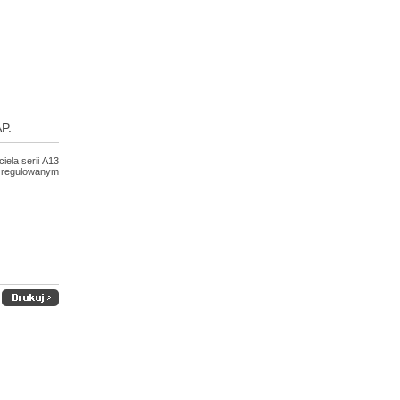
P.
iela serii A13
regulowanym