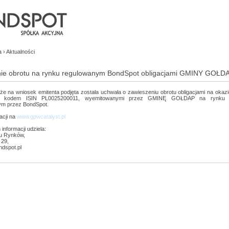
a
›
Aktualności
ie obrotu na rynku regulowanym BondSpot obligacjami GMINY GOŁDA
że na wniosek emitenta podjęta została uchwała o zawieszeniu obrotu obligacjami na okazic
i kodem ISIN PL0025200011, wyemitowanymi przez GMINĘ GOŁDAP na rynku 
ym przez BondSpot.
acji na
www.gpwcatalyst.pl
nformacji udziela:
u Rynków,
 29,
ndspot.pl