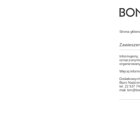
Strona główn
Zawieszen
Informujemy, 
oznaczonym
organizowan
Więcej inform
Dodatkowych i
Biuro Nadzor
tel. 22 537 74
mail: bnr@bo