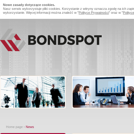
Nowe zasady dotyczące cookies.
Nasz serwis wykorzystuje pliki cookies. Korzystanie z witryny oznacza zgodę na ich zapi
wykorzystanie. Więcej informacji można znaleźć w "
Polityce Prywatności
" oraz w "
Polityc
Home page
›
News