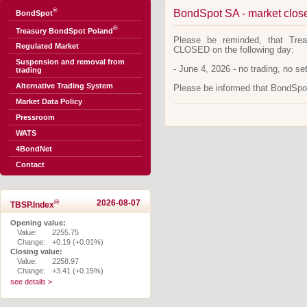
®
BondSpot SA - market close
BondSpot
®
Treasury BondSpot Poland
Please be reminded, that Tre
Regulated Market
CLOSED on the following day:
Suspension and removal from
- June 4, 2026 - no trading, no se
trading
Alternative Trading System
Please be informed that BondSpot 
Market Data Policy
Pressroom
WATS
4BondNet
Contact
®
2026-08-07
TBSP.Index
Opening value:
Value:
2255.75
Change:
+0.19 (+0.01%)
Closing value:
Value:
2258.97
Change:
+3.41 (+0.15%)
see details >