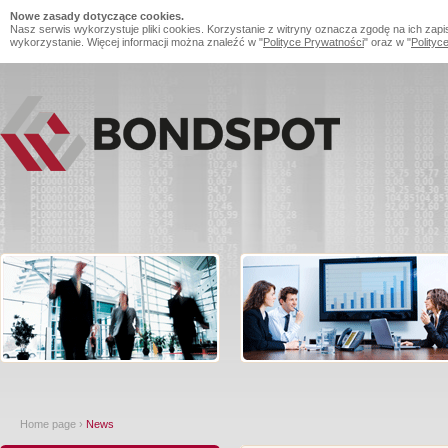
Nowe zasady dotyczące cookies.
Nasz serwis wykorzystuje pliki cookies. Korzystanie z witryny oznacza zgodę na ich zapi
wykorzystanie. Więcej informacji można znaleźć w "
Polityce Prywatności
" oraz w "
Polityc
Home page
›
News