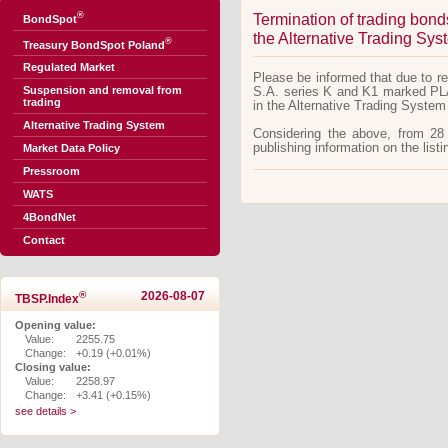
®
Termination of trading bon
BondSpot
the Alternative Trading Sy
®
Treasury BondSpot Poland
Regulated Market
Please be informed that due to 
Suspension and removal from
S.A. series K and K1 marked PL
trading
in the Alternative Trading Syste
Alternative Trading System
Considering the above, from 28
publishing information on the list
Market Data Policy
Pressroom
WATS
4BondNet
Contact
®
2026-08-07
TBSP.Index
Opening value:
Value:
2255.75
Change:
+0.19 (+0.01%)
Closing value:
Value:
2258.97
Change:
+3.41 (+0.15%)
see details >