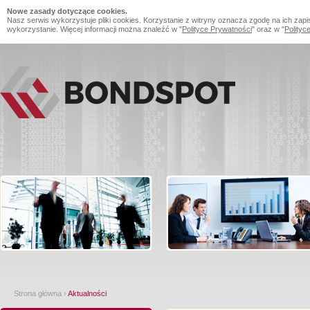
Nowe zasady dotyczące cookies.
Nasz serwis wykorzystuje pliki cookies. Korzystanie z witryny oznacza zgodę na ich zapi
wykorzystanie. Więcej informacji można znaleźć w "
Polityce Prywatności
" oraz w "
Polityc
Strona główna
›
Aktualności