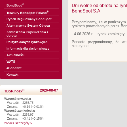
®
Dni wolne od obrotu na ry
BondSpot
BondSpot S.A.
®
Treasury BondSpot Poland
Rynek Regulowany BondSpot
Przypominamy, że w poniższym te
Alternatywny System Obrotu
rynkach prowadzonych przez Bon
Zawieszenia i wykluczenia z
- 4.06.2026 r. – rynek zamknięty,
obrotu
Ponadto przypominamy, że we
Polityka danych rynkowych
nieczynne.
Informacje dla akcjonariuszy
Aktualności
WATS
4BondNet
Kontakt
®
2026-08-07
TBSP.Index
Wartość otwarcia:
Wartość:
2255.75
Zmiana:
+0.19 (+0.01%)
Wartość zamknięcia:
Wartość:
2258.97
Zmiana:
+3.41 (+0.15%)
zobacz szczegóły >