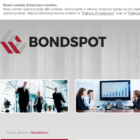
Nowe zasady dotyczące cookies.
Nasz serwis wykorzystuje pliki cookies. Korzystanie z witryny oznacza zgodę na ich zapi
wykorzystanie. Więcej informacji można znaleźć w "
Polityce Prywatności
" oraz w "
Polityc
Strona główna
›
Aktualności