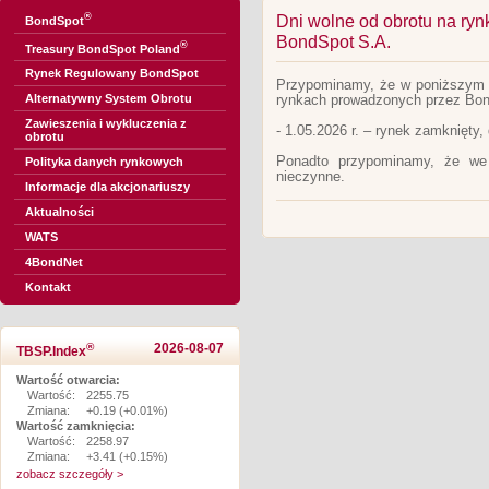
®
Dni wolne od obrotu na ry
BondSpot
BondSpot S.A.
®
Treasury BondSpot Poland
Rynek Regulowany BondSpot
Przypominamy, że w poniższym te
Alternatywny System Obrotu
rynkach prowadzonych przez Bon
Zawieszenia i wykluczenia z
- 1.05.2026 r. – rynek zamknięty,
obrotu
Ponadto przypominamy, że we
Polityka danych rynkowych
nieczynne.
Informacje dla akcjonariuszy
Aktualności
WATS
4BondNet
Kontakt
®
2026-08-07
TBSP.Index
Wartość otwarcia:
Wartość:
2255.75
Zmiana:
+0.19 (+0.01%)
Wartość zamknięcia:
Wartość:
2258.97
Zmiana:
+3.41 (+0.15%)
zobacz szczegóły >