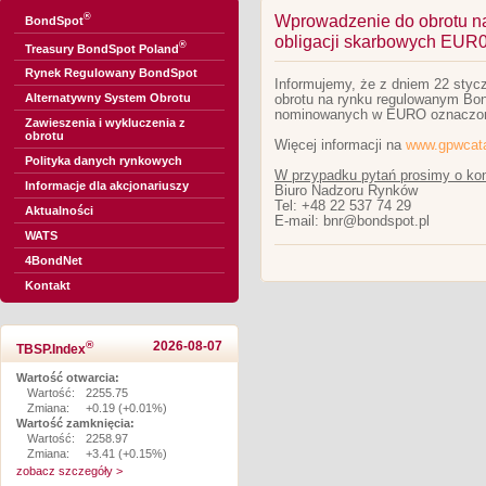
®
Wprowadzenie do obrotu n
BondSpot
obligacji skarbowych EUR
®
Treasury BondSpot Poland
Rynek Regulowany BondSpot
Informujemy, że z dniem 22 styc
Alternatywny System Obrotu
obrotu na rynku regulowanym Bon
nominowanych w EURO oznaczo
Zawieszenia i wykluczenia z
obrotu
Więcej informacji na
www.gpwcata
Polityka danych rynkowych
W przypadku pytań prosimy o kon
Informacje dla akcjonariuszy
Biuro Nadzoru Rynków
Tel: +48 22 537 74 29
Aktualności
E-mail: bnr@bondspot.pl
WATS
4BondNet
Kontakt
®
2026-08-07
TBSP.Index
Wartość otwarcia:
Wartość:
2255.75
Zmiana:
+0.19 (+0.01%)
Wartość zamknięcia:
Wartość:
2258.97
Zmiana:
+3.41 (+0.15%)
zobacz szczegóły >