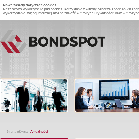
Nowe zasady dotyczące cookies.
Nasz serwis wykorzystuje pliki cookies. Korzystanie z witryny oznacza zgodę na ich zapi
wykorzystanie. Więcej informacji można znaleźć w "
Polityce Prywatności
" oraz w "
Polityc
Strona główna
›
Aktualności