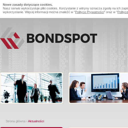
Nowe zasady dotyczące cookies.
Nasz serwis wykorzystuje pliki cookies. Korzystanie z witryny oznacza zgodę na ich zapi
wykorzystanie. Więcej informacji można znaleźć w "
Polityce Prywatności
" oraz w "
Polityc
Strona główna
›
Aktualności