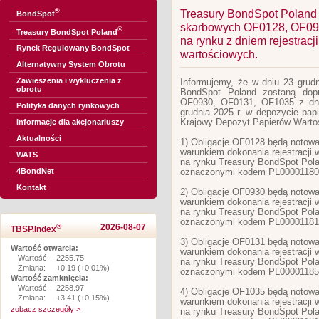
®
Treasury BondSpot Poland 
BondSpot
skarbowych OF0128, OF09
®
Treasury BondSpot Poland
na rynku z dniem rejestrac
Rynek Regulowany BondSpot
wartościowych.
Alternatywny System Obrotu
Zawieszenia i wykluczenia z
Informujemy, że w dniu 23 grudn
obrotu
BondSpot Poland zostaną dop
OF0930, OF0131, OF1035 z dniem
Polityka danych rynkowych
grudnia 2025 r. w depozycie pa
Krajowy Depozyt Papierów Warto
Informacje dla akcjonariuszy
Aktualności
1) Obligacje OF0128 będą noto
warunkiem dokonania rejestracji 
WATS
na rynku Treasury BondSpot Pol
4BondNet
oznaczonymi kodem PL00001180
Kontakt
2) Obligacje OF0930 będą noto
warunkiem dokonania rejestracji 
na rynku Treasury BondSpot Pol
oznaczonymi kodem PL00001181
®
2026-08-07
TBSP.Index
3) Obligacje OF0131 będą noto
Wartość otwarcia:
warunkiem dokonania rejestracji 
Wartość:
2255.75
na rynku Treasury BondSpot Pol
Zmiana:
+0.19 (+0.01%)
oznaczonymi kodem PL00001185
Wartość zamknięcia:
Wartość:
2258.97
4) Obligacje OF1035 będą noto
Zmiana:
+3.41 (+0.15%)
warunkiem dokonania rejestracji 
zobacz szczegóły >
na rynku Treasury BondSpot Pol