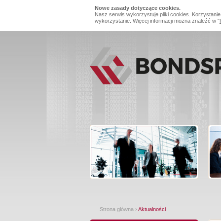
Nowe zasady dotyczące cookies.
Nasz serwis wykorzystuje pliki cookies. Korzystanie
wykorzystanie. Więcej informacji można znaleźć w "
Strona główna
›
Aktualności