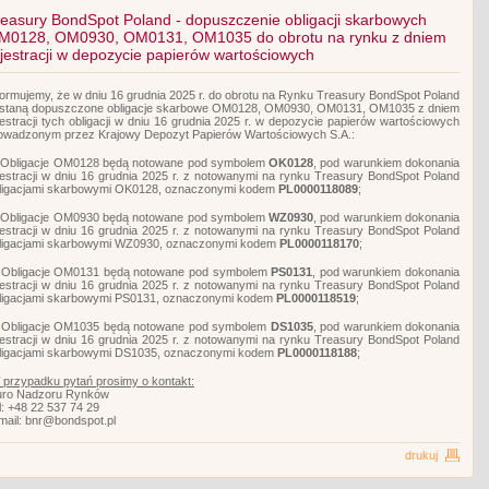
reasury BondSpot Poland - dopuszczenie obligacji skarbowych
M0128, OM0930, OM0131, OM1035 do obrotu na rynku z dniem
ejestracji w depozycie papierów wartościowych
formujemy, że w dniu 16 grudnia 2025 r. do obrotu na Rynku Treasury BondSpot Poland
staną dopuszczone obligacje skarbowe OM0128, OM0930, OM0131, OM1035 z dniem
jestracji tych obligacji w dniu 16 grudnia 2025 r. w depozycie papierów wartościowych
owadzonym przez Krajowy Depozyt Papierów Wartościowych S.A.:
 Obligacje OM0128 będą notowane pod symbolem
OK0128
, pod warunkiem dokonania
jestracji w dniu 16 grudnia 2025 r. z notowanymi na rynku Treasury BondSpot Poland
ligacjami skarbowymi OK0128, oznaczonymi kodem
PL0000118089
;
 Obligacje OM0930 będą notowane pod symbolem
WZ0930
, pod warunkiem dokonania
jestracji w dniu 16 grudnia 2025 r. z notowanymi na rynku Treasury BondSpot Poland
ligacjami skarbowymi WZ0930, oznaczonymi kodem
PL000011817
0
;
 Obligacje OM0131 będą notowane pod symbolem
PS0131
, pod warunkiem dokonania
jestracji w dniu 16 grudnia 2025 r. z notowanymi na rynku Treasury BondSpot Poland
ligacjami skarbowymi PS0131, oznaczonymi kodem
PL0000118519
;
 Obligacje OM1035 będą notowane pod symbolem
DS1035
, pod warunkiem dokonania
jestracji w dniu 16 grudnia 2025 r. z notowanymi na rynku Treasury BondSpot Poland
ligacjami skarbowymi DS1035, oznaczonymi kodem
PL0000118188
;
 przypadku pytań prosimy o kontakt:
uro Nadzoru Rynków
l: +48 22 537 74 29
mail: bnr@bondspot.pl
drukuj