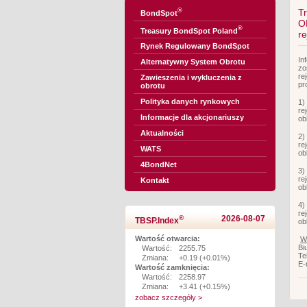
®
T
BondSpot
O
®
Treasury BondSpot Poland
r
Rynek Regulowany BondSpot
In
Alternatywny System Obrotu
zo
re
Zawieszenia i wykluczenia z
pr
obrotu
Polityka danych rynkowych
1)
re
Informacje dla akcjonariuszy
ob
Aktualności
2)
re
WATS
ob
4BondNet
3)
re
Kontakt
ob
4)
re
®
2026-08-07
TBSP.Index
ob
Wartość otwarcia:
W
Bi
Wartość:
2255.75
Te
Zmiana:
+0.19 (+0.01%)
E-
Wartość zamknięcia:
Wartość:
2258.97
Zmiana:
+3.41 (+0.15%)
zobacz szczegóły >