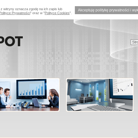
 z witryny oznacza zgodę na ich zapis lub
Akceptuję politykę prywatności i wy
Polityce Prywatności
" oraz w "
Polityce Cookies
".