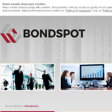
Nowe zasady dotyczące cookies.
Nasz serwis wykorzystuje pliki cookies. Korzystanie z witryny oznacza zgodę na ich zapi
wykorzystanie. Więcej informacji można znaleźć w "
Polityce Prywatności
" oraz w "
Polityc
Strona główna
›
Aktualności