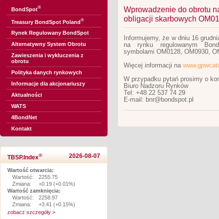
®
Wprowadzenie do obrotu n
BondSpot
obligacji skarbowych OM0
®
Treasury BondSpot Poland
Rynek Regulowany BondSpot
Informujemy, że w dniu 16 grudn
Alternatywny System Obrotu
na rynku regulowanym BondS
symbolami OM0128, OM0930, O
Zawieszenia i wykluczenia z
obrotu
Więcej informacji na
www.gpwcata
Polityka danych rynkowych
W przypadku pytań prosimy o kon
Informacje dla akcjonariuszy
Biuro Nadzoru Rynków
Tel: +48 22 537 74 29
Aktualności
E-mail: bnr@bondspot.pl
WATS
4BondNet
Kontakt
®
2026-08-07
TBSP.Index
Wartość otwarcia:
Wartość:
2255.75
Zmiana:
+0.19 (+0.01%)
Wartość zamknięcia:
Wartość:
2258.97
Zmiana:
+3.41 (+0.15%)
zobacz szczegóły >