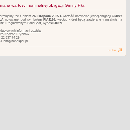
iana wartości nominalnej obligacji Gminy Piła
formujemy, że z dniem
26 listopada 2025 r.
wartość nominalna jednej obligacji
GMINY
ŁA
notowanej pod symbolem
PIA1126
, według której będą zawierane transakcje na
nku Regulowanym BondSpot, wynosi
500 zł
.
datkowych informacji udziela:
uro Nadzoru Rynków
l. 22 537 74 29
il: bnr@bondspot.pl
drukuj