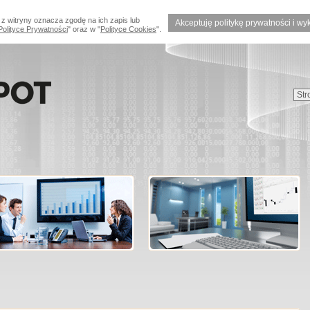
 z witryny oznacza zgodę na ich zapis lub
Akceptuję politykę prywatności i wy
Polityce Prywatności
" oraz w "
Polityce Cookies
".