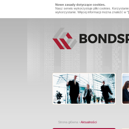
Nowe zasady dotyczące cookies.
Nasz serwis wykorzystuje pliki cookies. Korzystanie
wykorzystanie. Więcej informacji można znaleźć w "
Strona główna
›
Aktualności