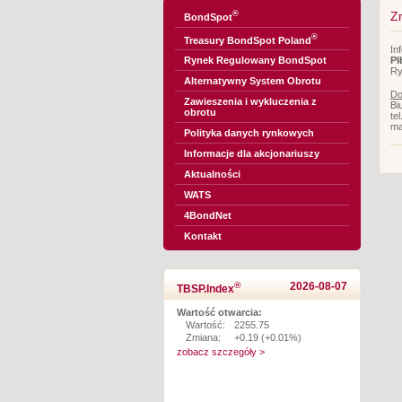
®
Zm
BondSpot
®
Treasury BondSpot Poland
In
PI
Rynek Regulowany BondSpot
Ry
Alternatywny System Obrotu
Do
Zawieszenia i wykluczenia z
Bi
obrotu
te
ma
Polityka danych rynkowych
Informacje dla akcjonariuszy
Aktualności
WATS
4BondNet
Kontakt
®
2026-08-07
TBSP.Index
Wartość otwarcia:
Wartość:
2255.75
Zmiana:
+0.19 (+0.01%)
zobacz szczegóły >