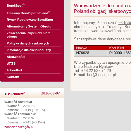
®
Wprowadzenie do obrotu n
BondSpot
Poland obligacji skarbowy
®
Treasury BondSpot Poland
Rynek Regulowany BondSpot
Informujemy, że na dzień
26 list
Alternatywny System Obrotu
obrotu na rynku Treasury Bo
transakcji warunkowych) obligacj
Zawieszenia i wykluczenia z
obrotu
Szczegółowe dane dotyczące obli
Polityka danych rynkowych
Informacje dla akcjonariuszy
Aktualności
W przypadku pytań uprzejmie pro
WATS
Biuro Nadzoru Rynków
4BondNet
Tel: +48 22 537 74 29
E-mail: bnr@bondspot.pl
Kontakt
®
2026-08-07
TBSP.Index
Wartość otwarcia:
Wartość:
2255.75
Zmiana:
+0.19 (+0.01%)
Wartość zamknięcia:
Wartość:
2258.97
Zmiana:
+3.41 (+0.15%)
zobacz szczegóły >