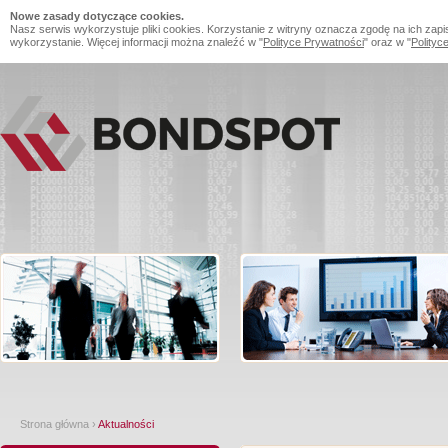
Nowe zasady dotyczące cookies.
Nasz serwis wykorzystuje pliki cookies. Korzystanie z witryny oznacza zgodę na ich zapi
wykorzystanie. Więcej informacji można znaleźć w "
Polityce Prywatności
" oraz w "
Polityc
Strona główna
›
Aktualności