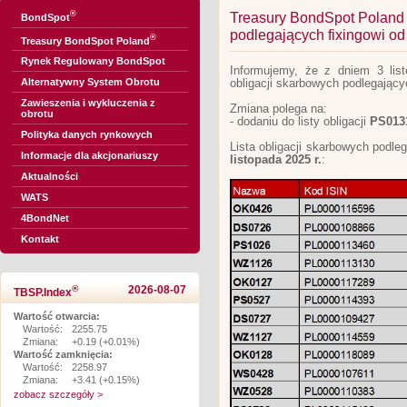
®
Treasury BondSpot Poland - 
BondSpot
podlegających fixingowi od 
®
Treasury BondSpot Poland
Rynek Regulowany BondSpot
Informujemy, że z dniem 3 list
Alternatywny System Obrotu
obligacji skarbowych podlegającyc
Zawieszenia i wykluczenia z
Zmiana polega na:
obrotu
- dodaniu do listy obligacji
PS013
Polityka danych rynkowych
Lista obligacji skarbowych podle
Informacje dla akcjonariuszy
listopada 2025 r.
:
Aktualności
WATS
4BondNet
Kontakt
®
2026-08-07
TBSP.Index
Wartość otwarcia:
Wartość:
2255.75
Zmiana:
+0.19 (+0.01%)
Wartość zamknięcia:
Wartość:
2258.97
Zmiana:
+3.41 (+0.15%)
zobacz szczegóły >