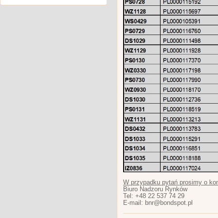
W przypadku pytań prosimy o kon
Biuro Nadzoru Rynków
Tel: +48 22 537 74 29
E-mail: bnr@bondspot.pl