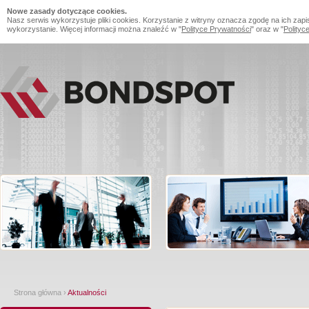
Nowe zasady dotyczące cookies.
Nasz serwis wykorzystuje pliki cookies. Korzystanie z witryny oznacza zgodę na ich zapi
wykorzystanie. Więcej informacji można znaleźć w "
Polityce Prywatności
" oraz w "
Polityc
Strona główna
›
Aktualności