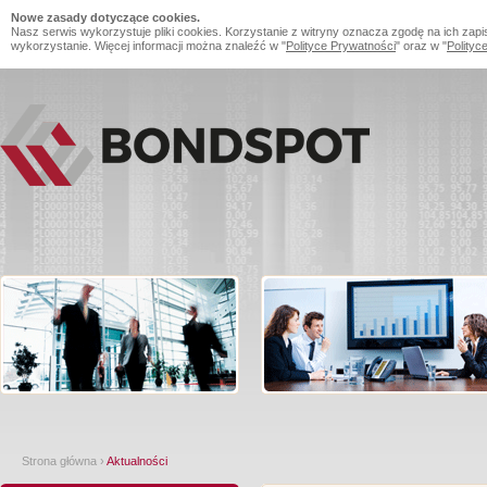
Nowe zasady dotyczące cookies.
Nasz serwis wykorzystuje pliki cookies. Korzystanie z witryny oznacza zgodę na ich zapi
wykorzystanie. Więcej informacji można znaleźć w "
Polityce Prywatności
" oraz w "
Polityc
Strona główna
›
Aktualności