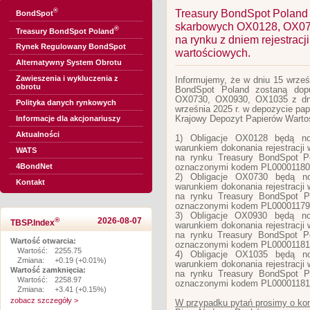
®
Treasury BondSpot Poland 
BondSpot
skarbowych OX0128, OX07
®
Treasury BondSpot Poland
na rynku z dniem rejestrac
Rynek Regulowany BondSpot
wartościowych.
Alternatywny System Obrotu
Zawieszenia i wykluczenia z
Informujemy, że w dniu 15 wrześ
obrotu
BondSpot Poland zostaną dop
OX0730, OX0930, OX1035 z dniem
Polityka danych rynkowych
września 2025 r. w depozycie pa
Krajowy Depozyt Papierów Warto
Informacje dla akcjonariuszy
Aktualności
1) Obligacje OX0128 będą n
warunkiem dokonania rejestracji
WATS
na rynku Treasury BondSpot P
4BondNet
oznaczonymi kodem PL00001180
2) Obligacje OX0730 będą n
Kontakt
warunkiem dokonania rejestracji
na rynku Treasury BondSpot P
oznaczonymi kodem PL00001179
3) Obligacje OX0930 będą n
®
2026-08-07
TBSP.Index
warunkiem dokonania rejestracji
na rynku Treasury BondSpot P
Wartość otwarcia:
oznaczonymi kodem PL0000118
Wartość:
2255.75
4) Obligacje OX1035 będą n
Zmiana:
+0.19 (+0.01%)
warunkiem dokonania rejestracji
Wartość zamknięcia:
na rynku Treasury BondSpot P
Wartość:
2258.97
oznaczonymi kodem PL00001181
Zmiana:
+3.41 (+0.15%)
zobacz szczegóły >
W przypadku pytań prosimy o kon