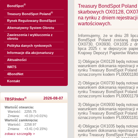
®
Treasury BondSpot Poland 
BondSpot
skarbowych OX0128, OX07
®
Treasury BondSpot Poland
na rynku z dniem rejestrac
Rynek Regulowany BondSpot
wartościowych.
Alternatywny System Obrotu
Zawieszenia i wykluczenia z
Informujemy, że w dniu 28 lipc
obrotu
BondSpot Poland zostaną dop
OX0730, OX0930, OX1035 z dniem
Polityka danych rynkowych
lipca 2025 r. w depozycie pap
Krajowy Depozyt Papierów Warto
Informacje dla akcjonariuszy
Aktualności
1) Obligacje OX0128 będą noto
warunkiem dokonania rejestracji 
WATS
rynku Treasury BondSpot Poland
4BondNet
oznaczonymi kodem PL00001180
Kontakt
2) Obligacje OX0730 będą noto
warunkiem dokonania rejestracji 
rynku Treasury BondSpot Poland
oznaczonymi kodem PL00001179
®
2026-08-07
TBSP.Index
3) Obligacje OX0930 będą noto
Wartość otwarcia:
warunkiem dokonania rejestracji 
Wartość:
2255.75
rynku Treasury BondSpot Poland
Zmiana:
+0.19 (+0.01%)
oznaczonymi kodem PL00001181
Wartość zamknięcia:
Wartość:
2258.97
4) Obligacje OX1035 będą noto
Zmiana:
+3.41 (+0.15%)
warunkiem dokonania rejestracji 
zobacz szczegóły >
rynku Treasury BondSpot Poland