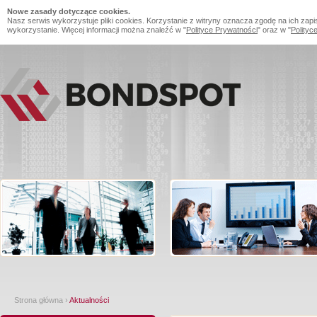
Nowe zasady dotyczące cookies.
Nasz serwis wykorzystuje pliki cookies. Korzystanie z witryny oznacza zgodę na ich zapi
wykorzystanie. Więcej informacji można znaleźć w "
Polityce Prywatności
" oraz w "
Polityc
Strona główna
›
Aktualności