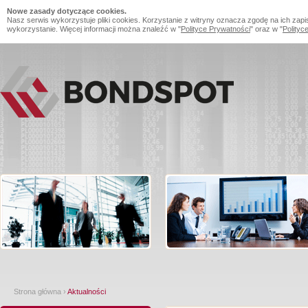
Nowe zasady dotyczące cookies.
Nasz serwis wykorzystuje pliki cookies. Korzystanie z witryny oznacza zgodę na ich zapi
wykorzystanie. Więcej informacji można znaleźć w "
Polityce Prywatności
" oraz w "
Polityc
Strona główna
›
Aktualności