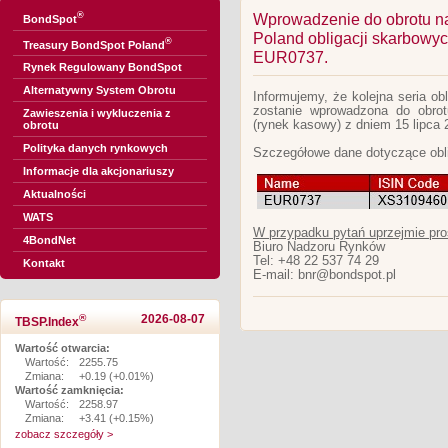
®
Wprowadzenie do obrotu n
BondSpot
Poland obligacji skarbow
®
Treasury BondSpot Poland
EUR0737.
Rynek Regulowany BondSpot
Alternatywny System Obrotu
Informujemy, że kolejna seria o
zostanie wprowadzona do obro
Zawieszenia i wykluczenia z
(rynek kasowy) z dniem 15 lipca 2
obrotu
Polityka danych rynkowych
Szczegółowe dane dotyczące obli
Informacje dla akcjonariuszy
Aktualności
WATS
W przypadku pytań uprzejmie pro
4BondNet
Biuro Nadzoru Rynków
Tel: +48 22 537 74 29
Kontakt
E-mail: bnr@bondspot.pl
®
2026-08-07
TBSP.Index
Wartość otwarcia:
Wartość:
2255.75
Zmiana:
+0.19 (+0.01%)
Wartość zamknięcia:
Wartość:
2258.97
Zmiana:
+3.41 (+0.15%)
zobacz szczegóły >