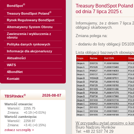
®
Treasury BondSpot Poland -
BondSpot
od dnia 7 lipca 2025 r.
®
Treasury BondSpot Poland
Rynek Regulowany BondSpot
Informujemy, że z dniem 7 lipca 
Alternatywny System Obrotu
obligacji skarbowych.
Zawieszenia i wykluczenia z
Zmiana polega na:
obrotu
- dodaniu do listy obligacji DS103
Polityka danych rynkowych
Informacje dla akcjonariuszy
Lista obligacji bazowych obowiązu
Aktualności
WATS
4BondNet
Kontakt
®
2026-08-07
TBSP.Index
Wartość otwarcia:
Wartość:
2255.75
Zmiana:
+0.19 (+0.01%)
Wartość zamknięcia:
Wartość:
2258.97
W przypadku pytań prosimy o kon
Zmiana:
+3.41 (+0.15%)
Biuro Nadzoru Rynków
zobacz szczegóły >
Tel: +48 22 537 74 29