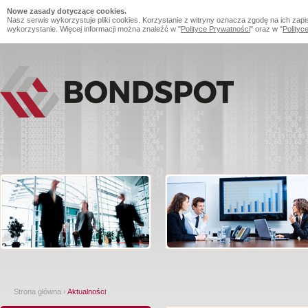
Nowe zasady dotyczące cookies.
Nasz serwis wykorzystuje pliki cookies. Korzystanie z witryny oznacza zgodę na ich zapi
wykorzystanie. Więcej informacji można znaleźć w "
Polityce Prywatności
" oraz w "
Polityc
Strona główna
›
Aktualności