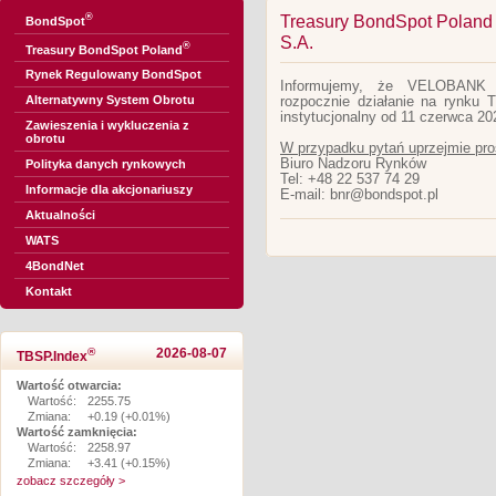
®
Treasury BondSpot Poland
BondSpot
S.A.
®
Treasury BondSpot Poland
Rynek Regulowany BondSpot
Informujemy, że VELOBANK 
Alternatywny System Obrotu
rozpocznie działanie na rynku 
instytucjonalny od 11 czerwca 202
Zawieszenia i wykluczenia z
obrotu
W przypadku pytań uprzejmie pro
Biuro Nadzoru Rynków
Polityka danych rynkowych
Tel: +48 22 537 74 29
Informacje dla akcjonariuszy
E-mail: bnr@bondspot.pl
Aktualności
WATS
4BondNet
Kontakt
®
2026-08-07
TBSP.Index
Wartość otwarcia:
Wartość:
2255.75
Zmiana:
+0.19 (+0.01%)
Wartość zamknięcia:
Wartość:
2258.97
Zmiana:
+3.41 (+0.15%)
zobacz szczegóły >