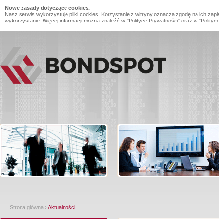
Nowe zasady dotyczące cookies.
Nasz serwis wykorzystuje pliki cookies. Korzystanie z witryny oznacza zgodę na ich zapi
wykorzystanie. Więcej informacji można znaleźć w "
Polityce Prywatności
" oraz w "
Polityc
Strona główna
›
Aktualności