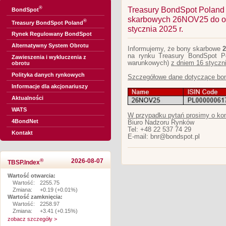
®
Treasury BondSpot Poland
BondSpot
skarbowych 26NOV25 do ob
®
Treasury BondSpot Poland
stycznia 2025 r.
Rynek Regulowany BondSpot
Alternatywny System Obrotu
Informujemy, że bony skarbowe
na rynku Treasury BondSpot Po
Zawieszenia i wykluczenia z
warunkowych)
z dniem 16 styczni
obrotu
Polityka danych rynkowych
Szczegółowe dane dotyczące bo
Informacje dla akcjonariuszy
Aktualności
WATS
W przypadku pytań prosimy o kon
4BondNet
Biuro Nadzoru Rynków
Tel: +48 22 537 74 29
Kontakt
E-mail: bnr@bondspot.pl
®
2026-08-07
TBSP.Index
Wartość otwarcia:
Wartość:
2255.75
Zmiana:
+0.19 (+0.01%)
Wartość zamknięcia:
Wartość:
2258.97
Zmiana:
+3.41 (+0.15%)
zobacz szczegóły >