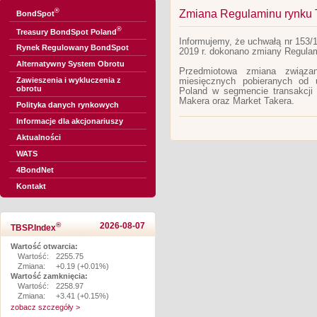
®
Zmiana Regulaminu rynku 
BondSpot
®
Treasury BondSpot Poland
Informujemy, że uchwałą nr 153/
Rynek Regulowany BondSpot
2019 r. dokonano zmiany Regula
Alternatywny System Obrotu
Przedmiotowa zmiana związa
Zawieszenia i wykluczenia z
miesięcznych pobieranych od 
obrotu
Poland w segmencie transakcji
Makera oraz Market Takera.
Polityka danych rynkowych
Informacje dla akcjonariuszy
Aktualności
WATS
4BondNet
Kontakt
®
2026-08-07
TBSP.Index
Wartość otwarcia:
Wartość:
2255.75
Zmiana:
+0.19 (+0.01%)
Wartość zamknięcia:
Wartość:
2258.97
Zmiana:
+3.41 (+0.15%)
zobacz szczegóły >