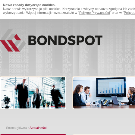
Nowe zasady dotyczące cookies.
Nasz serwis wykorzystuje pliki cookies. Korzystanie z witryny oznacza zgodę na ich zapi
wykorzystanie. Więcej informacji można znaleźć w "
Polityce Prywatności
" oraz w "
Polityc
Strona główna
›
Aktualności