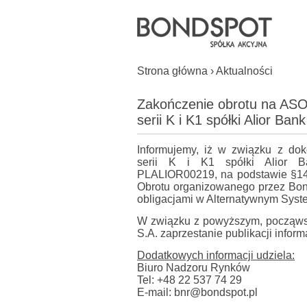
Strona główna
›
Aktualności
Zakończenie obrotu na ASO (
serii K i K1 spółki Alior Ban
Informujemy, iż w związku z do
serii K i K1 spółki Alior 
PLALIOR00219, na podstawie §14
Obrotu organizowanego przez Bond
obligacjami w Alternatywnym Syste
W związku z powyższym, począws
S.A. zaprzestanie publikacji inform
Dodatkowych informacji udziela:
Biuro Nadzoru Rynków
Tel: +48 22 537 74 29
E-mail: bnr@bondspot.pl