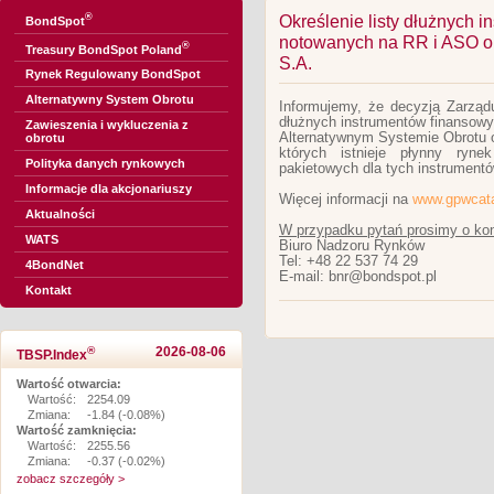
®
Określenie listy dłużnych 
BondSpot
notowanych na RR i ASO 
®
Treasury BondSpot Poland
S.A.
Rynek Regulowany BondSpot
Alternatywny System Obrotu
Informujemy, że decyzją Zarządu
dłużnych instrumentów finansow
Zawieszenia i wykluczenia z
Alternatywnym Systemie Obrotu 
obrotu
których istnieje płynny ryne
Polityka danych rynkowych
pakietowych dla tych instrumentó
Informacje dla akcjonariuszy
Więcej informacji na
www.gpwcata
Aktualności
W przypadku pytań prosimy o kon
WATS
Biuro Nadzoru Rynków
Tel: +48 22 537 74 29
4BondNet
E-mail: bnr@bondspot.pl
Kontakt
®
2026-08-06
TBSP.Index
Wartość otwarcia:
Wartość:
2254.09
Zmiana:
-1.84 (-0.08%)
Wartość zamknięcia:
Wartość:
2255.56
Zmiana:
-0.37 (-0.02%)
zobacz szczegóły >