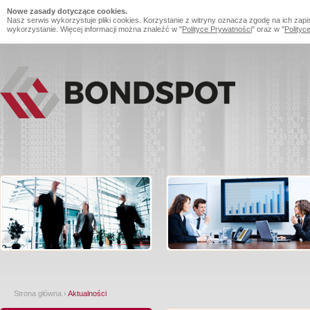
Nowe zasady dotyczące cookies.
Nasz serwis wykorzystuje pliki cookies. Korzystanie z witryny oznacza zgodę na ich zapi
wykorzystanie. Więcej informacji można znaleźć w "
Polityce Prywatności
" oraz w "
Polityc
Strona główna
›
Aktualności