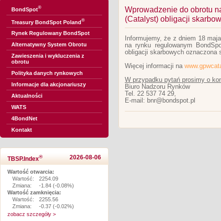
®
Wprowadzenie do obrotu n
BondSpot
(Catalyst) obligacji skarb
®
Treasury BondSpot Poland
Rynek Regulowany BondSpot
Informujemy, że z dniem 18 maja
Alternatywny System Obrotu
na rynku regulowanym BondSpot
obligacji skarbowych oznaczon
Zawieszenia i wykluczenia z
obrotu
Więcej informacji na
www.gpwcata
Polityka danych rynkowych
W przypadku pytań prosimy o kon
Informacje dla akcjonariuszy
Biuro Nadzoru Rynków
Tel. 22 537 74 29,
Aktualności
E-mail: bnr@bondspot.pl
WATS
4BondNet
Kontakt
®
2026-08-06
TBSP.Index
Wartość otwarcia:
Wartość:
2254.09
Zmiana:
-1.84 (-0.08%)
Wartość zamknięcia:
Wartość:
2255.56
Zmiana:
-0.37 (-0.02%)
zobacz szczegóły >