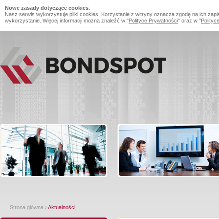
Nowe zasady dotyczące cookies.
Nasz serwis wykorzystuje pliki cookies. Korzystanie z witryny oznacza zgodę na ich zapi
wykorzystanie. Więcej informacji można znaleźć w "
Polityce Prywatności
" oraz w "
Polityc
Strona główna
›
Aktualności