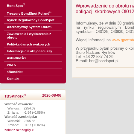
®
Wprowadzenie do obrotu n
BondSpot
obligacji skarbowych OI012
®
Treasury BondSpot Poland
Rynek Regulowany BondSpot
Informujemy, że w dniu 30 grudn
Alternatywny System Obrotu
na rynku regulowanym BondS
symbolami OI0128, OI0930, OI01
Zawieszenia i wykluczenia z
obrotu
Więcej informacji na
www.gpwcata
Polityka danych rynkowych
W przypadku pytań prosimy o kon
Informacje dla akcjonariuszy
Biuro Nadzoru Rynków
Tel: +48 22 537 74 29
Aktualności
E-mail: bnr@bondspot.pl
WATS
4BondNet
Kontakt
®
2026-08-06
TBSP.Index
Wartość otwarcia:
Wartość:
2254.09
Zmiana:
-1.84 (-0.08%)
Wartość zamknięcia:
Wartość:
2255.56
Zmiana:
-0.37 (-0.02%)
zobacz szczegóły >