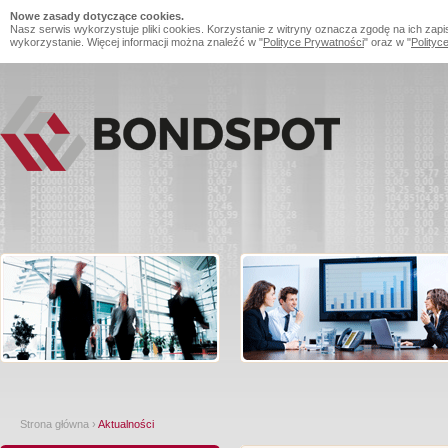
Nowe zasady dotyczące cookies.
Nasz serwis wykorzystuje pliki cookies. Korzystanie z witryny oznacza zgodę na ich zapi
wykorzystanie. Więcej informacji można znaleźć w "
Polityce Prywatności
" oraz w "
Polityc
Strona główna
›
Aktualności