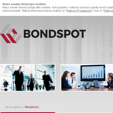
Nowe zasady dotyczące cookies.
Nasz serwis wykorzystuje pliki cookies. Korzystanie z witryny oznacza zgodę na ich zapi
wykorzystanie. Więcej informacji można znaleźć w "
Polityce Prywatności
" oraz w "
Polityc
Strona główna
›
Aktualności