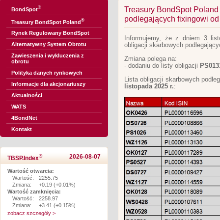
®
Treasury BondSpot Poland - 
BondSpot
podlegających fixingowi od 
®
Treasury BondSpot Poland
Rynek Regulowany BondSpot
Informujemy, że z dniem 3 list
Alternatywny System Obrotu
obligacji skarbowych podlegającyc
Zawieszenia i wykluczenia z
Zmiana polega na:
obrotu
- dodaniu do listy obligacji
PS013
Polityka danych rynkowych
Lista obligacji skarbowych podle
Informacje dla akcjonariuszy
listopada 2025 r.
:
Aktualności
WATS
4BondNet
Kontakt
®
2026-08-07
TBSP.Index
Wartość otwarcia:
Wartość:
2255.75
Zmiana:
+0.19 (+0.01%)
Wartość zamknięcia:
Wartość:
2258.97
Zmiana:
+3.41 (+0.15%)
zobacz szczegóły >