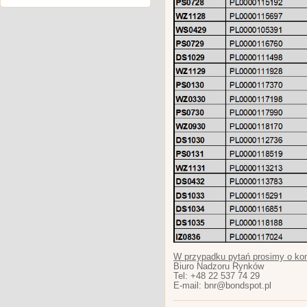
W przypadku pytań prosimy o kon
Biuro Nadzoru Rynków
Tel: +48 22 537 74 29
E-mail: bnr@bondspot.pl